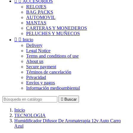


ACCESORIOS
RELOJES
BAG PACKS
AUTOMOVIL
MANTAS
CARTERAS Y MONEDEROS
PELUCHES Y MUÑECOS


Inicio
Delivery
Legal Notice
Terms and conditions of use
About us
Secure payment
Téminos de cancelación
Privacidad
Envíos y pagos
Información medioambiental

Buscar
Inicio
TECNOLOGIA
Humidificador Difusor De Aromaterapia 12v Auto Carro
Azul