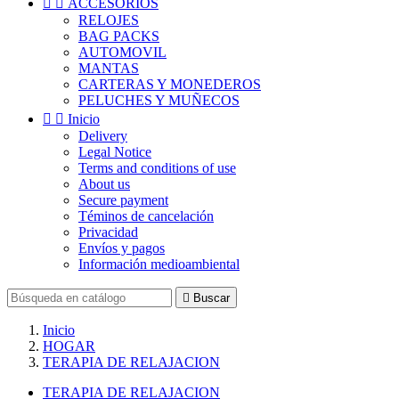


ACCESORIOS
RELOJES
BAG PACKS
AUTOMOVIL
MANTAS
CARTERAS Y MONEDEROS
PELUCHES Y MUÑECOS


Inicio
Delivery
Legal Notice
Terms and conditions of use
About us
Secure payment
Téminos de cancelación
Privacidad
Envíos y pagos
Información medioambiental

Buscar
Inicio
HOGAR
TERAPIA DE RELAJACION
TERAPIA DE RELAJACION