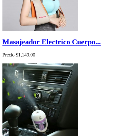
Masajeador Electrico Cuerpo...
Precio
$1,149.00

Vista rápida