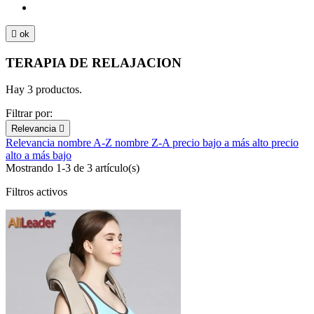

ok
TERAPIA DE RELAJACION
Hay 3 productos.
Filtrar por:
Relevancia

Relevancia
nombre A-Z
nombre Z-A
precio bajo a más alto
precio
alto a más bajo
Mostrando 1-3 de 3 artículo(s)
Filtros activos