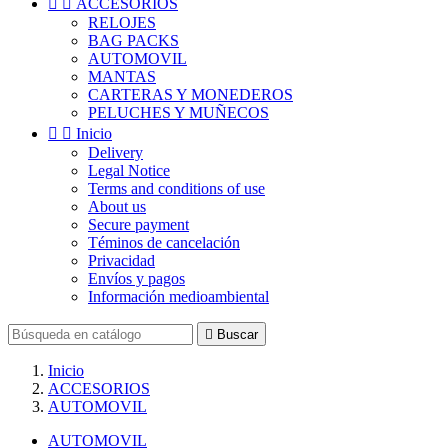


ACCESORIOS
RELOJES
BAG PACKS
AUTOMOVIL
MANTAS
CARTERAS Y MONEDEROS
PELUCHES Y MUÑECOS


Inicio
Delivery
Legal Notice
Terms and conditions of use
About us
Secure payment
Téminos de cancelación
Privacidad
Envíos y pagos
Información medioambiental

Buscar
Inicio
ACCESORIOS
AUTOMOVIL
AUTOMOVIL