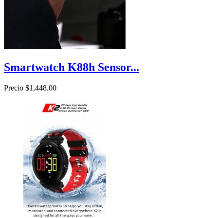
Smartwatch K88h Sensor...
Precio
$1,448.00

Vista rápida
Gris
Negro