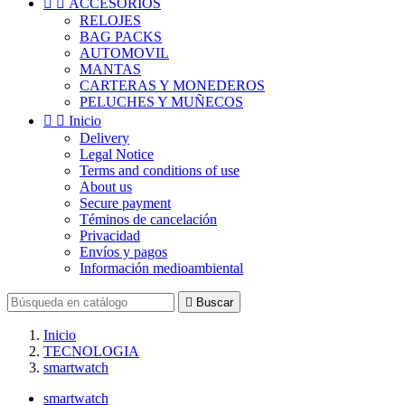


ACCESORIOS
RELOJES
BAG PACKS
AUTOMOVIL
MANTAS
CARTERAS Y MONEDEROS
PELUCHES Y MUÑECOS


Inicio
Delivery
Legal Notice
Terms and conditions of use
About us
Secure payment
Téminos de cancelación
Privacidad
Envíos y pagos
Información medioambiental

Buscar
Inicio
TECNOLOGIA
smartwatch
smartwatch