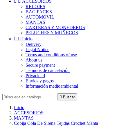


ACCESORIOS
RELOJES
BAG PACKS
AUTOMOVIL
MANTAS
CARTERAS Y MONEDEROS
PELUCHES Y MUÑECOS


Inicio
Delivery
Legal Notice
Terms and conditions of use
About us
Secure payment
Téminos de cancelación
Privacidad
Envíos y pagos
Información medioambiental

Buscar
Inicio
ACCESORIOS
MANTAS
Cobija Cola De Sirena Tejidas Crochet Manta