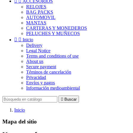


ACCESORIOS
RELOJES
BAG PACKS
AUTOMOVIL
MANTAS
CARTERAS Y MONEDEROS
PELUCHES Y MUÑECOS


Inicio
Delivery
Legal Notice
Terms and conditions of use
About us
Secure payment
Téminos de cancelación
Privacidad
Envíos y pagos
Información medioambiental

Buscar
Inicio
Mapa del sitio